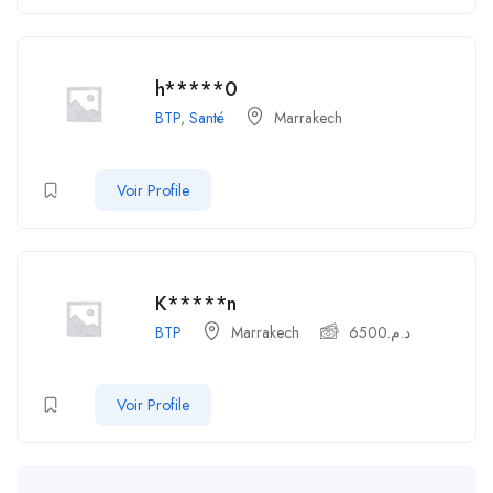
h*****0
BTP
,
Santé
Marrakech
Voir Profile
K*****n
BTP
Marrakech
6500
د.م.
Voir Profile