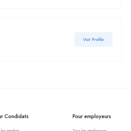
Voir Profile
ur Condidats
Pour employeurs
 les emplois
Tous les employeurs