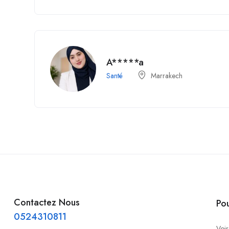
A*****a
Santé
Marrakech
Contactez Nous
Po
0524310811
Voir