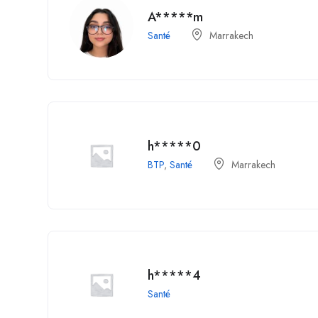
A*****m
Santé
Marrakech
h*****0
BTP
,
Santé
Marrakech
h*****4
Santé