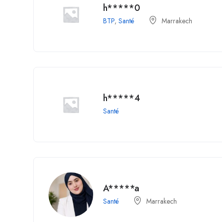
h*****0
BTP
,
Santé
Marrakech
h*****4
Santé
A*****a
Santé
Marrakech