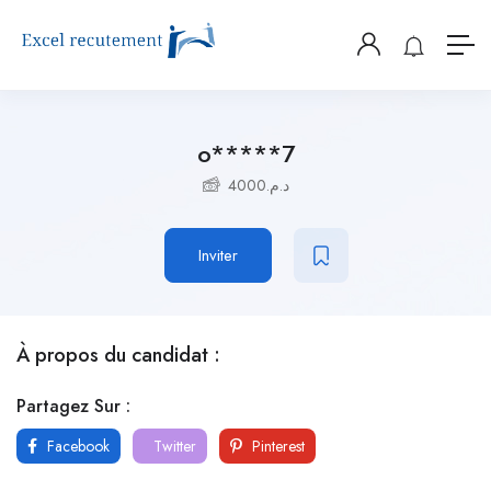
o*****7
4000
د.م.
Inviter
À propos du candidat :
Partagez Sur :
Facebook
Twitter
Pinterest