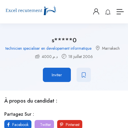
s*****0
technicien specialiser en developement informatique
Marrakech
4000
د.م.
18 juillet 2006
Inviter
À propos du candidat :
Partagez Sur :
Facebook
Twitter
Pinterest