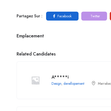
Partagez Sur :
Facebook
Twitter
Emplacement
Related Candidates
A*****i
Design
,
devellopement
Marrake