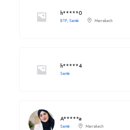
h*****0
BTP
,
Santé
Marrakech
h*****4
Santé
A*****a
Santé
Marrakech