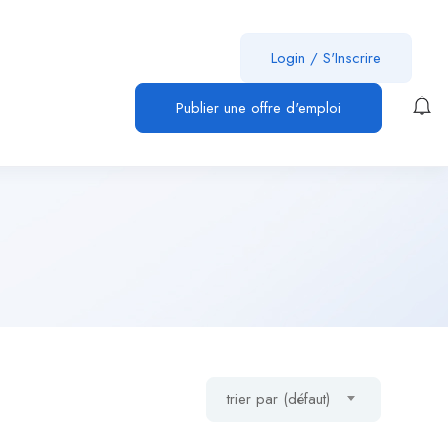
Login
/
S'Inscrire
Publier une offre d'emploi
trier par (défaut)