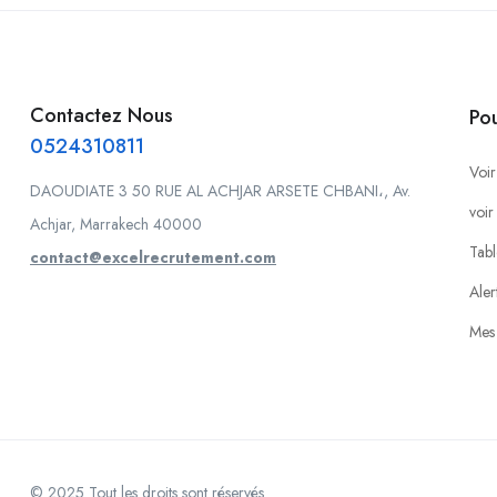
Contactez Nous
Po
0524310811
Voir
DAOUDIATE 3 50 RUE AL ACHJAR ARSETE CHBANI،, Av.
voir
Achjar, Marrakech 40000
Tabl
contact@excelrecrutement.com
Aler
Mes 
© 2025 Tout les droits sont réservés