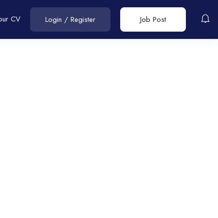
our CV
Login
/
Register
Job Post