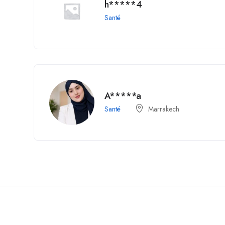
h*****4
Santé
A*****a
Santé
Marrakech