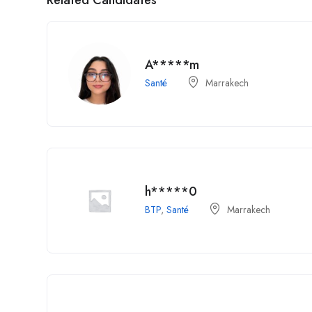
A*****m
Santé
Marrakech
h*****0
BTP
,
Santé
Marrakech