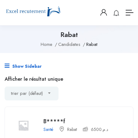
Rabat
Home
Candidates
Rabat
Show Sidebar
Afficher le résultat unique
trier par (défaut)
B*****f
Santé
Rabat
6500
د.م.