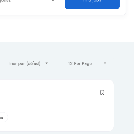
Find Jobs
gories
trier par (défaut)
12 Per Page
is