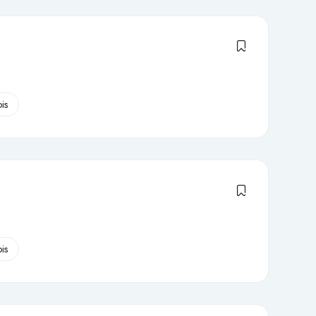
is
is