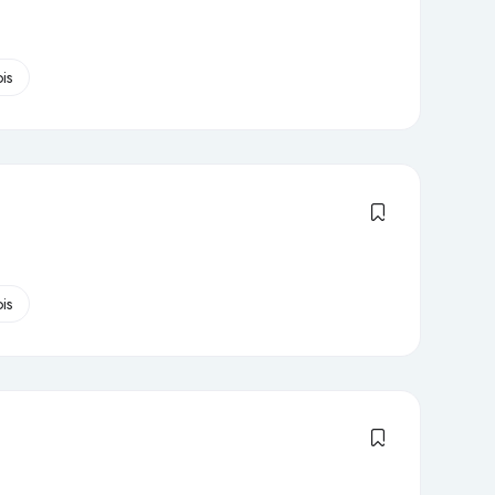
is
is