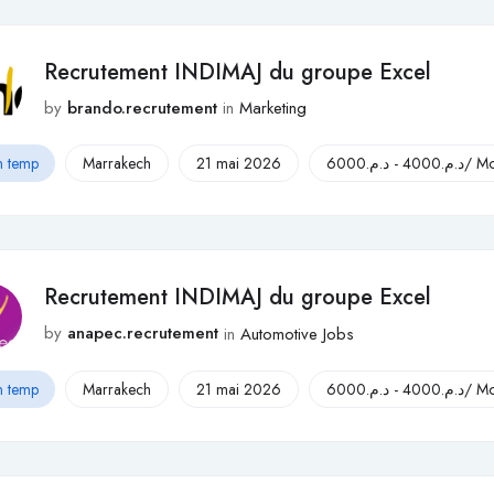
Recrutement INDIMAJ du groupe Excel
by
brando.recrutement
in
Marketing
n temp
Marrakech
21 mai 2026
6000
د.م.
-
4000
د.م.
/ Mo
Recrutement INDIMAJ du groupe Excel
by
anapec.recrutement
in
Automotive Jobs
n temp
Marrakech
21 mai 2026
6000
د.م.
-
4000
د.م.
/ Mo