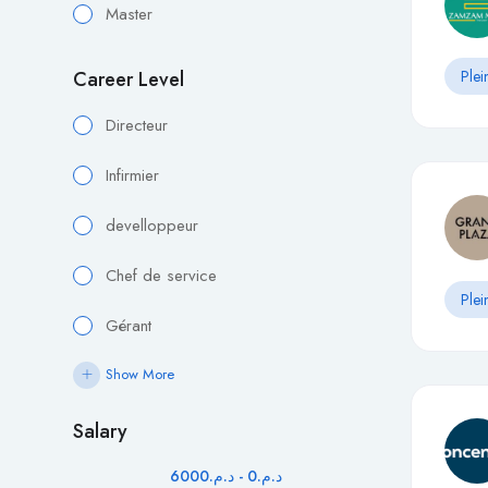
Master
Career Level
Plei
Directeur
Infirmier
develloppeur
Chef de service
Plei
Gérant
Show More
Salary
6000
د.م.
-
0
د.م.