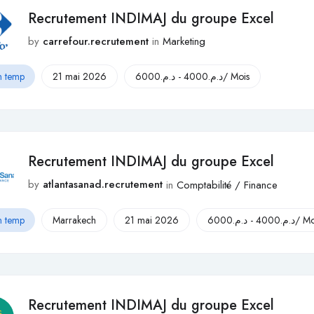
Recrutement INDIMAJ du groupe Excel
by
carrefour.recrutement
in
Marketing
n temp
21 mai 2026
6000
د.م.
-
4000
د.م.
/ Mois
Recrutement INDIMAJ du groupe Excel
by
atlantasanad.recrutement
in
Comptabilité / Finance
n temp
Marrakech
21 mai 2026
6000
د.م.
-
4000
د.م.
/ Mo
Recrutement INDIMAJ du groupe Excel