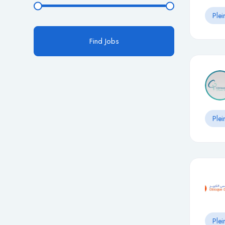
Plei
Find Jobs
Plei
Plei