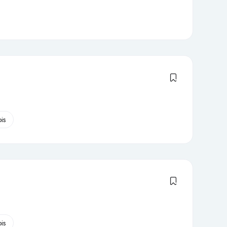
is
is