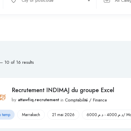
City or postcode
All Cate
–
10
of 16 results
Recrutement INDIMAJ du groupe Excel
by
attawfiq.recrutement
in
Comptabilité / Finance
n temp
Marrakech
21 mai 2026
6000
د.م.
-
4000
د.م.
/ Mo