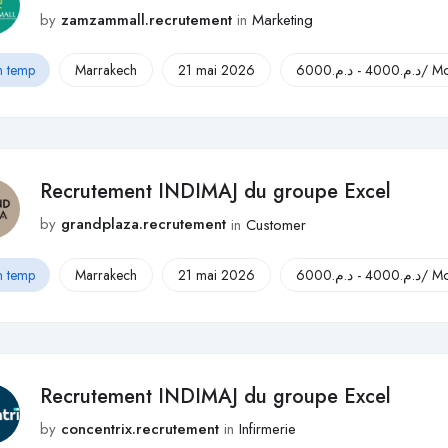
by
zamzammall.recrutement
in
Marketing
n temp
Marrakech
21 mai 2026
6000
د.م.
-
4000
د.م.
/ Mo
Recrutement INDIMAJ du groupe Excel
by
grandplaza.recrutement
in
Customer
n temp
Marrakech
21 mai 2026
6000
د.م.
-
4000
د.م.
/ Mo
Recrutement INDIMAJ du groupe Excel
by
concentrix.recrutement
in
Infirmerie